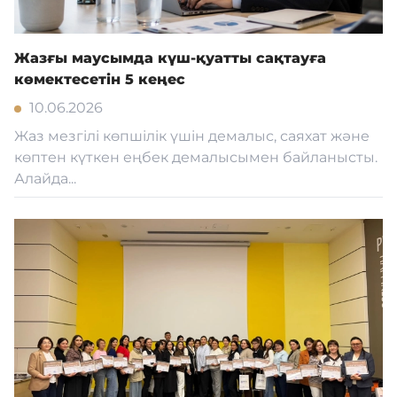
Жазғы маусымда күш-қуатты сақтауға
көмектесетін 5 кеңес
10.06.2026
Жаз мезгілі көпшілік үшін демалыс, саяхат және
көптен күткен еңбек демалысымен байланысты.
Алайда...