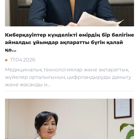
Киберқауіптер күнделікті өмірдің бір бөлігіне
айналды: ұйымдар ақпаратты бүгін қалай
қо...
17.04.2026
Медициналық технологиялар және ақпараттық
жүйелер орталығының цифрландыруды дамыту
және жасанды и...