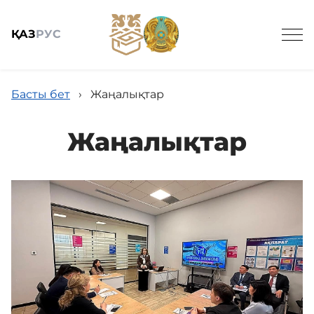
ҚАЗ
РУС
Басты бет
›
Жаңалықтар
Жаңалықтар
Жалпы мәлімет
Жаңалықтар
Біздің қызметтер
Байланыс