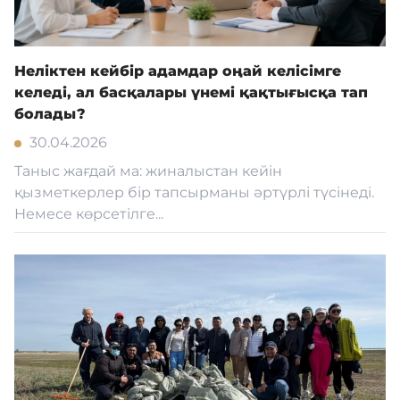
Неліктен кейбір адамдар оңай келісімге
келеді, ал басқалары үнемі қақтығысқа тап
болады?
30.04.2026
Таныс жағдай ма: жиналыстан кейін
қызметкерлер бір тапсырманы әртүрлі түсінеді.
Немесе көрсетілге...