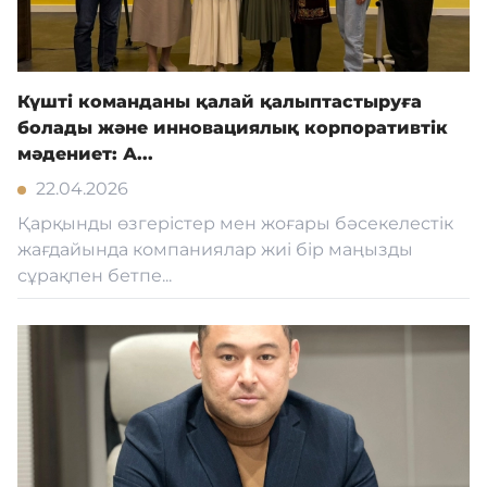
Күшті команданы қалай қалыптастыруға
болады және инновациялық корпоративтік
мәдениет: А...
22.04.2026
Қарқынды өзгерістер мен жоғары бәсекелестік
жағдайында компаниялар жиі бір маңызды
сұрақпен бетпе...