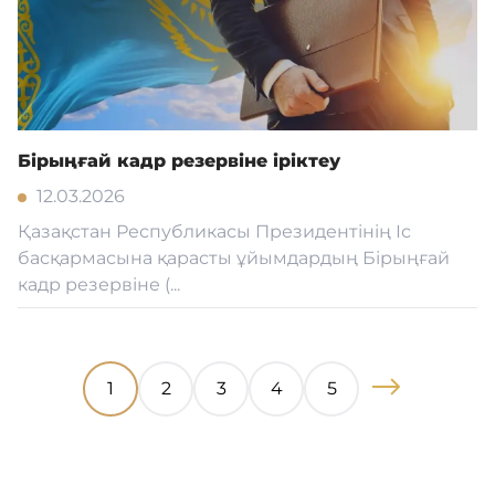
Бірыңғай кадр резервіне іріктеу
12.03.2026
Қазақстан Республикасы Президентінің Іс
басқармасына қарасты ұйымдардың Бірыңғай
кадр резервіне (...
1
2
3
4
5