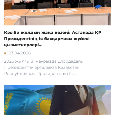
Кәсіби жолдың жаңа кезеңі: Астанада ҚР
Президентінің Іс басқармасы жүйесі
қызметкерлері...
03.04.2026
2026 жылғы 31 наурызда Елордадағы
Президенттік орталықта Қазақстан
Республикасы Президентінің Іс...