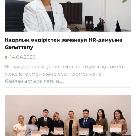
Кадрлық өндірістен заманауи HR-дамуына
бағытталу
14.04.2026
Жақында ғана кадр қызметтері бұйрықтармен,
жеке істермен және есептермен ғана
байланыстырылатын....