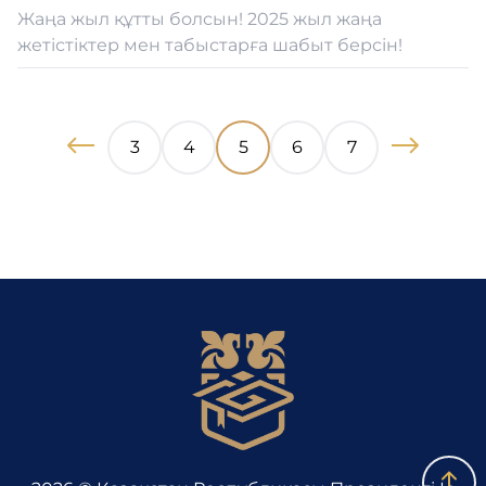
Жаңа жыл құтты болсын! 2025 жыл жаңа
жетістіктер мен табыстарға шабыт берсін!
3
4
5
6
7