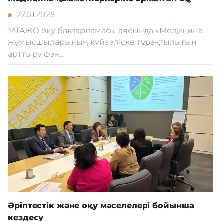
27.01.2025
МТАЖО оқу бағдарламасы аясында «Медицина
жұмысшыларының күйзеліске тұрақтылығын
арттыру фак...
Әріптестік және оқу мәселелері бойынша
кездесу