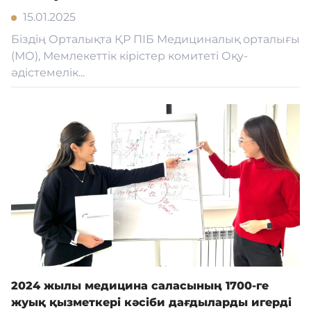
15.01.2025
Біздің Орталықта ҚР ПІБ Медициналық орталығы
(МО), Мемлекеттік кірістер комитеті Оқу-
әдістемелік...
2024 жылы медицина саласының 1700-ге
жуық қызметкері кәсіби дағдыларды игерді