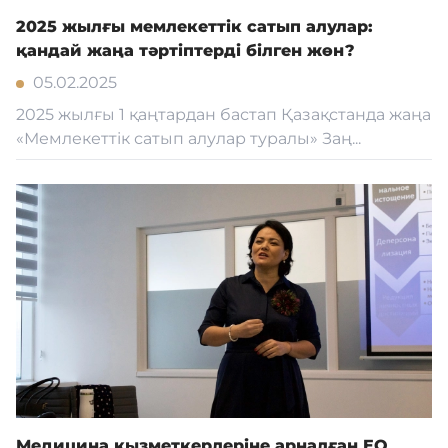
2025 жылғы мемлекеттік сатып алулар:
қандай жаңа тәртіптерді білген жөн?
05.02.2025
2025 жылғы 1 қаңтардан бастап Қазақстанда жаңа
«Мемлекеттік сатып алулар туралы» Заң...
Медицина қызметкерлеріне арналған EQ