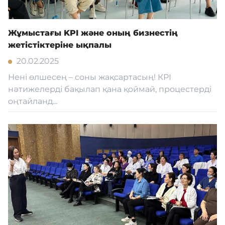
Жұмыстағы KPI және оның бизнестің
жетістіктеріне ықпалы
20.02.2025
Нені өлшесең – соны жақсартасың! КРІ
нәтижелерді бақылап қана қоймай, процестерді
оңтайланд...