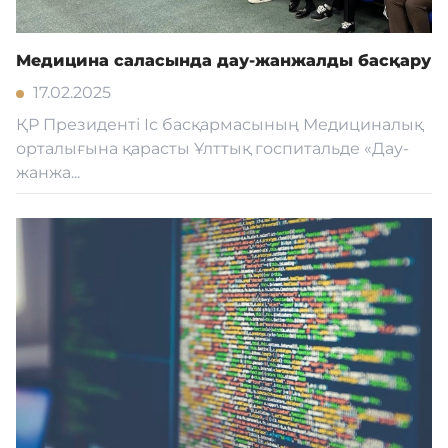
Медицина саласында дау-жанжалды басқару
17.02.2025
ҚР Президенті Іс басқармасының Медициналық
орталығына қарасты Ұлттық госпитальде «Дау-
жанжа...