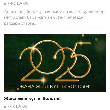
08.01.2025
Алдын ала болжауға келмейтін және тәуекелдері
көп болып бара жатқан бүгінгі әлемде
дағдарыстарға...
Жаңа жыл құтты болсын!
01.01.2025