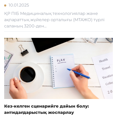
10.01.2025
ҚР ПІБ Медициналық технологиялар және
ақпараттық жүйелер орталығы (МТАЖО) түрлі
саланың 3200-ден...
Кез-келген сценарийге дайын болу:
антидағдарыстық жоспарлау