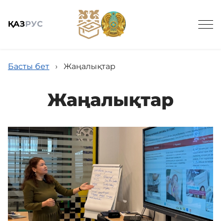
ҚАЗ
РУС
Басты бет
›
Жаңалықтар
Жаңалықтар
Жалпы мәлімет
Жаңалықтар
Біздің қызметтер
Байланыс