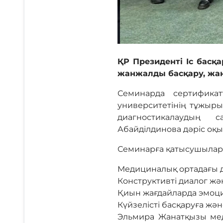
ҚР Президенті Іс бас
жанжалды басқару, жан
Семинарда сертифика
университетінің тұжырым
диагностикалаудың 
Абайділдинова дәріс оқ
Семинарға қатысушылар
Медициналық ортадағы д
Конструктивті диалог жә
Қиын жағдайларда эмоци
Күйзелісті басқаруға ж
Эльмира Жанатқызы мед