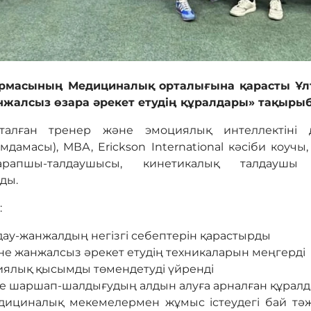
қармасының Медициналық орталығына қарасты Ұлт
жалсыз өзара әрекет етудің құралдары» тақырыб
тталған тренер және эмоциялық интеллектіні 
дамасы), МВА, Erickson International кәсіби коучы
сарапшы-талдаушысы, кинетикалық талдауш
ыды.
:
ау-жанжалдың негізгі себептерін қарастырды
не жанжалсыз әрекет етудің техникаларын меңгерді
ялық қысымды төмендетуді үйренді
әне шаршап-шалдығудың алдын алуға арналған құрал
ициналық мекемелермен жұмыс істеудегі бай тәжір