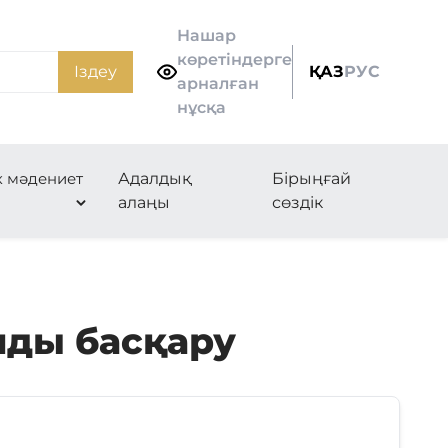
Нашар
көретіндерге
Іздеу
ҚАЗ
РУС
арналған
нұсқа
к мәдениет
Адалдық
Бірыңғай
алаңы
сөздік
ды басқару