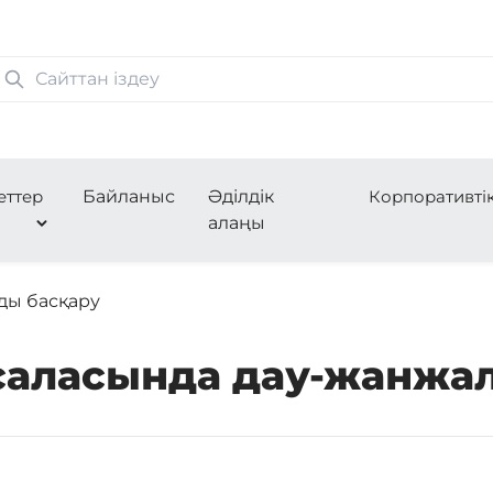
еттер
Байланыс
Әділдік
Корпоративті
алаңы
ды басқару
саласында дау-жанжал