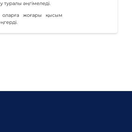
у туралы әңгімеледі.
, оларға жоғары қысым
ңгерді.