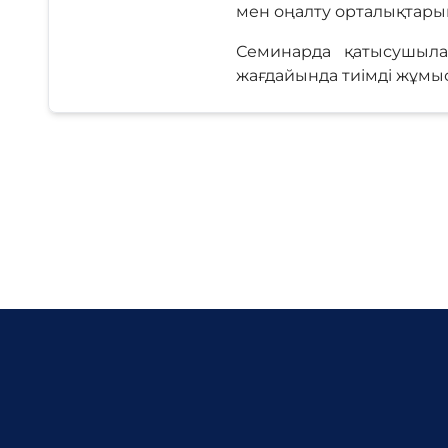
мен оңалту орталықтарын
Семинарда қатысушыла
жағдайында тиімді жұмыс