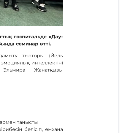
тық госпитальде «Дау-
ында семинар өтті.
дамыту тьюторы (Йель
, эмоциялық интеллектіні
ы Эльмира Жанатқызы
дармен танысты
ибесін бөлісіп, емхана