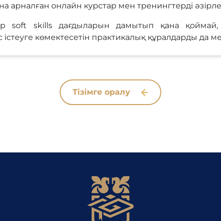
а арналған онлайн курстар мен тренингтерді әзірле
р soft skills дағдыларын дамытып қана қоймай
 істеуге көмектесетін практикалық құралдарды да ме
Тізімге оралу