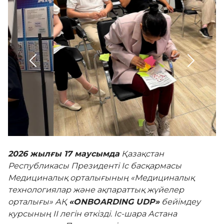
Әділдік алаңы
Корпоративтік мәдениет
Адалдық алаңы
Бірыңғай сөздік
2026 жылғы 17 маусымда
Қазақстан
Республикасы Президенті Іс басқармасы
Нашар көретіндерге
Медициналық орталығының «Медициналық
арналған нұсқа
технологиялар және ақпараттық жүйелер
орталығы» АҚ
«ONBOARDING UDP»
бейімдеу
курсының II легін өткізді. Іс-шара Астана