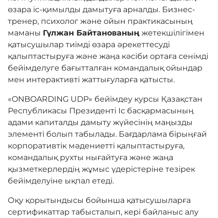
өзара іс-қимылды дамытуға арналды. Бизнес-
тренер, психолог және ойын практикасының
маманы
Гүлжан Байтанованың
жетекшілігімен
қатысушылар тиімді өзара әрекеттесуді
қалыптастыруға және жаңа кәсіби ортаға сенімді
бейімделуге бағытталған командалық ойындар
мен интерактивті жаттығуларға қатысты.
«ONBOARDING UDP» бейімдеу курсы Қазақстан
Республикасы Президенті Іс басқармасының
адами капиталды дамыту жүйесінің маңызды
элементі болып табылады. Бағдарлама бірыңғай
корпоративтік мәдениетті қалыптастыруға,
командалық рухты нығайтуға және жаңа
қызметкерлердің жұмыс үдерістеріне тезірек
бейімделуіне ықпал етеді.
Оқу қорытындысы бойынша қатысушыларға
сертификаттар табысталып, кері байланыс алу