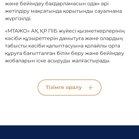
және бейімдеу бағдарламасын одан әрі
жетілдіру мақсатында қорытынды сауалнама
жүргізілді.
«МТАЖО» АҚ ҚР ПІБ жүйесі қызметкерлерінің
кәсіби құзыреттерін дамытуға және олардың
табысты кәсіби қалыптасуына қолайлы орта
құруға бағытталған білім беру және бейімдеу
жобаларын іске асыруды жалғастырады.
Тізімге оралу