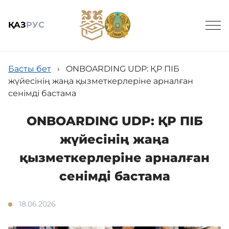
ҚАЗ
РУС
Басты бет
›
ONBOARDING UDP: ҚР ПІБ
жүйесінің жаңа қызметкерлеріне арналған
сенімді бастама
Жалпы мәлімет
ONBOARDING UDP: ҚР ПІБ
жүйесінің жаңа
Жаңалықтар
қызметкерлеріне арналған
сенімді бастама
Біздің қызметтер
18.06.2026
Байланыс