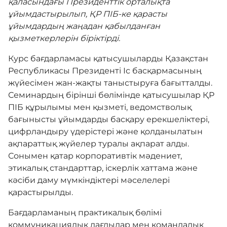
қаласындағы Президенттік орталықта
ұйымдастырылып, ҚР ПІБ-ке қарасты
ұйымдардың жаңадан қабылданған
қызметкерлерін біріктірді.
Курс бағдарламасы қатысушыларды Қазақстан
Республикасы Президенті Іс басқармасының
жүйесімен жан-жақты таныстыруға бағытталды.
Семинардың бірінші бөлімінде қатысушылар ҚР
ПІБ құрылымы мен қызметі, ведомстволық
бағынысты ұйымдарды басқару ерекшеліктері,
цифрландыру үдерістері және қолданылатын
ақпараттық жүйелер туралы ақпарат алды.
Сонымен қатар корпоративтік мәдениет,
этикалық стандарттар, іскерлік хаттама және
кәсіби даму мүмкіндіктері мәселелері
қарастырылды.
Бағдарламаның практикалық бөлімі
коммуникациялық дағдылар мен командалық