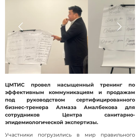
Контакты
Корпоративная культура
Адалдық алаңы
Единый словарь
ЦМТИС провел насыщенный тренинг по
эффективным коммуникациям и продажам
под руководством сертифицированного
Версия для слабовидящих
бизнес-тренера Алмаза Амалбекова для
сотрудников Центра санитарно-
эпидемиологической экспертизы.
Участники погрузились в мир правильного