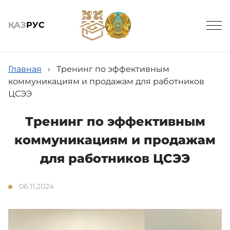
ҚАЗ
РУС
Главная
›
Тренинг по эффективным
коммуникациям и продажам для работников
ЦСЭЭ
Общие сведения
Тренинг по эффективным
коммуникациям и продажам
Новости
для работников ЦСЭЭ
06.11.2024
Наши услуги
Противодействие коррупции