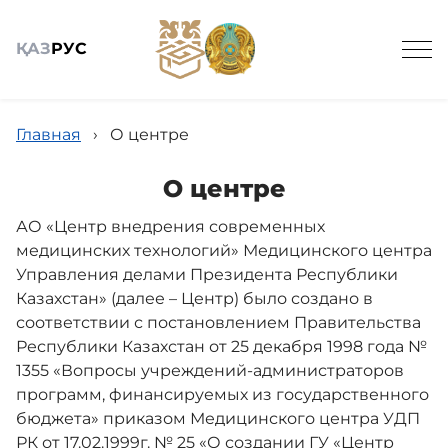
ҚАЗ
РУС
Главная
›
О центре
О центре
АО «Центр внедрения современных
Общие сведения
медицинских технологий» Медицинского центра
Управления делами Президента Республики
Новости
Казахстан» (далее – Центр) было создано в
соответствии с постановлением Правительства
Республики Казахстан от 25 декабря 1998 года №
Наши услуги
1355 «Вопросы учреждений-администраторов
программ, финансируемых из государственного
бюджета» приказом Медицинского центра УДП
Противодействие коррупции
РК от 17.02.1999г. № 25 «О создании ГУ «Центр