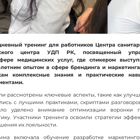
невный тренинг для работников Центра санитар
нского центра УДП РК, посвященный упра
фере медицинских услуг, где спикером высту
0-летним опытом в сфере брендинга и маркетинг
икам комплексные знания и практические нав
иентами.
и рассмотрены ключевые аспекты, такие как улучш
ились с лучшими практиками, скриптами разговоро
ыло уделено внимание оптимизации воронки 
тику. Участники тренинга освоили стратегии эффе
шения их лояльности.
мма включала обучение разработке маркетингов