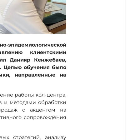
но-эпидемиологической
влению клиентскими
пил Данияр Кенжебаев,
а. Целью обучения было
ыки, направленные на
ение работы кол-центра,
в и методами обработки
продаж с акцентом на
ктивного сопровождения
ых стратегий, анализу