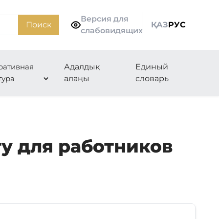
Версия для
Поиск
ҚАЗ
РУС
слабовидящих
ративная
Адалдық
Единый
тура
алаңы
словарь
у для работников