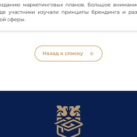
озданию маркетинговых планов. Большое внимани
де участники изучали принципы брендинга и ра
ой сферы.
Назад к списку