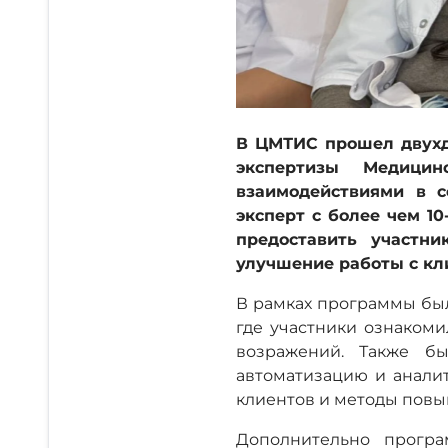
В ЦМТИС прошел двухд
экспертизы Медици
взаимодействиями в с
эксперт с более чем 1
предоставить участн
улучшение работы с кл
В рамках программы был
где участники ознаком
возражений. Также б
автоматизацию и анали
клиентов и методы повы
Дополнительно програ