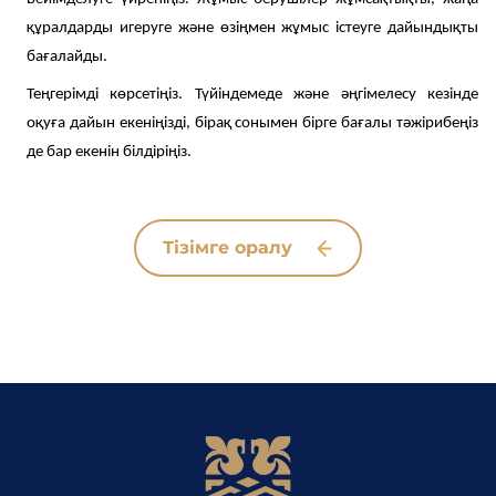
құралдарды игеруге және өзіңмен жұмыс істеуге дайындықты
бағалайды.
Теңгерімді көрсетіңіз. Түйіндемеде және әңгімелесу кезінде
оқуға дайын екеніңізді, бірақ сонымен бірге бағалы тәжірибеңіз
де бар екенін білдіріңіз.
Тізімге оралу