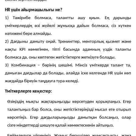
HR
үшін айырмашылығы не?
1️)
Тәжірибе болмаса, талантты ашу қиын. Ең дарынды
үміткерлердің өзі жүйелі жұмысқа дайын болмаса, сіз күткен
нәтижені бере алмайды.
2)
Дағдыны дамыту оңай. Тренингтер, менторлық қызмет және
нақты
KPI
көмегімен, тіпті басында адамның үздік таланты
болмаса да, оны көптеген жетістіктерге жеткізуге болады.
3️)
Комбинация
–
бәрінің шешімі. Мінсіз үміткерде талант та,
дамыған дағдылар да болады, алайда іске келгенде
HR
үшін көп
жағдайда біреуін таңдауға тура келеді.
Үміткерлерге кеңестер
:
Өзіңіздің мықты жақтарыңызды көрсетуден қорықпаңыз. Егер
талантыңыз бар болса, оны жетістіктеріңізді мысал ете отырып
көрсетіңіз. Егер дағдыларыңызды дамытқан болсаңыз, олар
сізге міндеттерді шешуге қалай көмектескенін айтыңыз.
Бейімделуге үйреніңіз. Жұмыс берушілер жұмсақтықты, жаңа