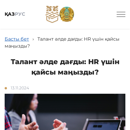
ҚАЗ
РУС
Басты бет
›
Талант әлде дағды: HR үшін қайсы
маңызды?
Талант әлде дағды: HR үшін
Жалпы мәлімет
қайсы маңызды?
Жаңалықтар
13.11.2024
Біздің қызметтер
Байланыс