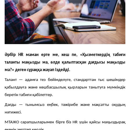
Әділдік алаңы
Корпоративтік мәдениет
Әрбір
HR
маман ерте ме, кеш пе, «Қызметкердің табиғи
Адалдық алаңы
таланты маңызды ма, әлде қалыптасқан дағдысы маңызды
ма?» деген сұраққа жауап іздейді.
Бірыңғай сөздік
Талант —
адамға тез бейімделуге, стандарттан тыс шешімдер
қабылдауға және көшбасшылық қырларын танытуға мүмкіндік
беретін табиғи қабілеттер.
Нашар көретіндерге
Дағды
—
тынымсыз еңбек, тәжірибе және мақсатты оқудың
арналған нұсқа
нәтижесі.
МТАЖО сарапшыларымен бірге біз
HR
үшін қайсы маңыздырақ
екенін зерттеп көрдік.