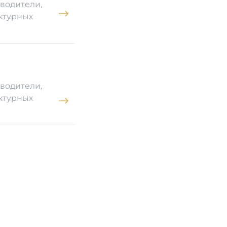
водители,
ктурных
водители,
ктурных