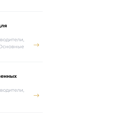
для
водители,
 Основные
венных
водители,