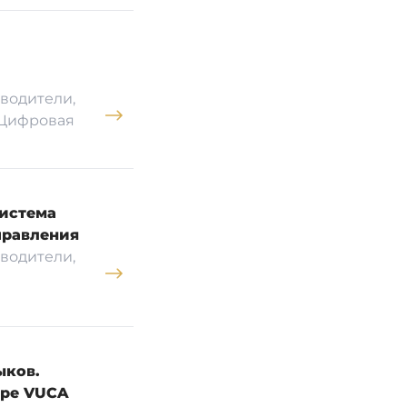
водители,
 Цифровая
истема
правления
водители,
ыков.
ире VUCA