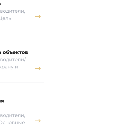
ю
водители,
Цель
 объектов
водители/
храну и
ля
водители,
 Основные