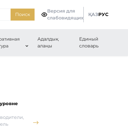
Версия для
Поиск
ҚАЗ
РУС
слабовидящих
ративная
Адалдық
Единый
тура
алаңы
словарь
уровне
водители,
ель