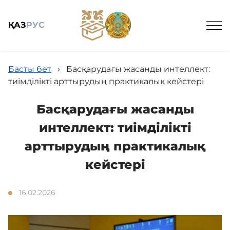
ҚАЗ
РУС
Басты бет
›
Басқарудағы жасанды интеллект:
тиімділікті арттырудың практикалық кейстері
Басқарудағы жасанды
Жалпы мәлімет
интеллект: тиімділікті
арттырудың практикалық
Жаңалықтар
кейстері
Біздің қызметтер
16.02.2026
Байланыс