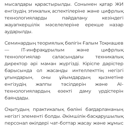
мысалдары қарастырылды. Сонымен қатар ЖИ
енгізудің этикалық аспектілеріне және цифрлық
технологияларды пайдалану кезіндегі
жауапкершілік мәселелеріне ерекше назар
аударылды.
Семинардың теориялық бөлігін Ғалым Тоқмашев
— IT-инфрақұрылым және цифрлық
технологиялар саласындағы техникалық
директор әрі маман жүргізді. Кіріспе дәрістер
барысында ол жасанды интеллекттің негізгі
ұғымдарын, оны ұйымдардың қызметіне
енгізудің жалпы тәсілдерін және AI-
технологиялардың өзекті даму үрдістерін
баяндады.
Оқытудың практикалық бөлімі бағдарламаның
негізгі элементі болды. Әкімшілік-басқарушылық
персонал өкілдері чат-боттар жасау және жұмыс