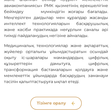
авиакомпаниясы» РМК қызметінің ерекшелігіне
бейімдеу мүмкіндігін жоғары бағалады.
Меңгерілген дағдылар мен құралдар жасанды
интеллект технологияларын басқарушылық
және кәсіби практикада неғұрлым саналы әрі
тиімді пайдаланудың негізіне айналады.
Медициналық технологиялар және ақпараттық
жүйелер орталығы ұйымдастыратын осындай
оқыту іс-шаралары мамандардың цифрлық
құзыреттерін дамытуға, цифрлық
трансформация бастамаларын қолдауға және
мемлекеттік ұйымдарда басқарудың заманауи
тәсілін қалыптастыруға ықпал етеді.
Тізімге оралу