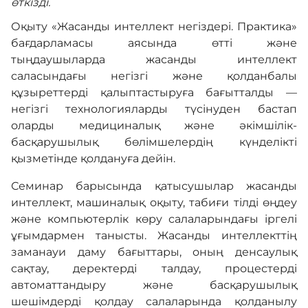
өткізді.
Оқыту «Жасанды интеллект негіздері. Практика»
бағдарламасы аясында өтті және
тыңдаушыларда жасанды интеллект
саласындағы негізгі және қолданбалы
құзыреттерді қалыптастыруға бағытталды —
негізгі технологияларды түсінуден бастап
оларды медициналық және әкімшілік-
басқарушылық бөлімшелердің күнделікті
қызметінде қолдануға дейін.
Семинар барысында қатысушылар жасанды
интеллект, машиналық оқыту, табиғи тілді өңдеу
және компьютерлік көру салаларындағы іргелі
ұғымдармен танысты. Жасанды интеллекттің
заманауи даму бағыттары, оның денсаулық
сақтау, деректерді талдау, процестерді
автоматтандыру және басқарушылық
шешімдерді қолдау салаларында қолданылу