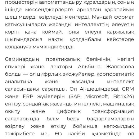
процестерін автоматтандыру құралдарын, соның
ішінде мессенджерлерге арналған қарапайым
шешімдерді әзірлеуді меңгерді. Мұндай формат
қатысушыларға жасанды интеллекттің әлеуетін
көріп қана қоймай, оны елеулі қаржылық
шығындарсыз нақты қолданбалы кейстерде
қолдануға мүмкіндік берді.
Семинардың практикалық бөлімінің негізгі
спикері және лекторы Альбина Жалғасова
болды — ол цифрлық экожүйелер, корпоративтік
аналитика және жасанды интеллект
саласындағы сарапшы. Ол AI-шешімдерді, CRM
және ERP жүйелерін (SAP, Microsoft, Bitrix24)
енгізу, сондай-ақ жасанды интеллект, машиналық
оқыту және цифрлық трансформация
салаларында білім беру бағдарламаларын
әзірлеу және өткізу бойынша көпжылдық
тәжірибеге ие. Өз кәсіби қызметінде ол