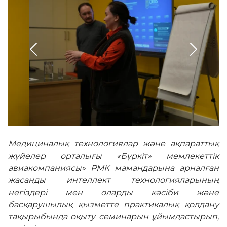
Әділдік алаңы
Корпоративтік мәдениет
Адалдық алаңы
Бірыңғай сөздік
Медициналық технологиялар және ақпараттық
жүйелер орталығы «Бүркіт» мемлекеттік
авиакомпаниясы» РМК мамандарына арналған
Нашар көретіндерге
жасанды интеллект технологияларының
арналған нұсқа
негіздері мен оларды кәсіби және
басқарушылық қызметте практикалық қолдану
тақырыбында оқыту семинарын ұйымдастырып,