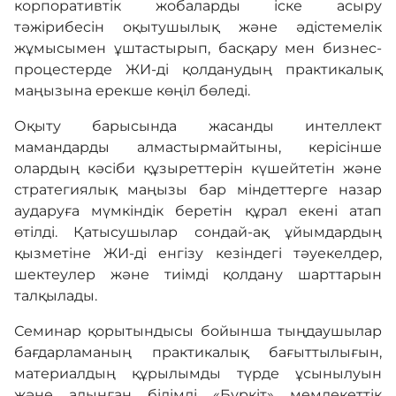
корпоративтік жобаларды іске асыру
тәжірибесін оқытушылық және әдістемелік
жұмысымен ұштастырып, басқару мен бизнес-
процестерде ЖИ-ді қолданудың практикалық
маңызына ерекше көңіл бөледі.
Оқыту барысында жасанды интеллект
мамандарды алмастырмайтыны, керісінше
олардың кәсіби құзыреттерін күшейтетін және
стратегиялық маңызы бар міндеттерге назар
аударуға мүмкіндік беретін құрал екені атап
өтілді. Қатысушылар сондай-ақ ұйымдардың
қызметіне ЖИ-ді енгізу кезіндегі тәуекелдер,
шектеулер және тиімді қолдану шарттарын
талқылады.
Семинар қорытындысы бойынша тыңдаушылар
бағдарламаның практикалық бағыттылығын,
материалдың құрылымды түрде ұсынылуын
және алынған білімді «Бүркіт» мемлекеттік