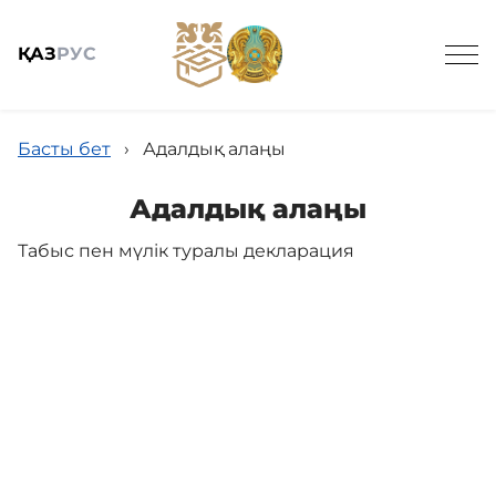
ҚАЗ
РУС
Басты бет
›
Адалдық алаңы
Адалдық алаңы
Табыс пен мүлік туралы декларация
Жалпы мәлімет
Жаңалықтар
Біздің қызметтер
Байланыс