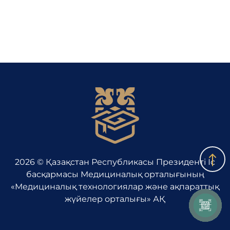
Әділдік алаңы
Корпоративтік мәдениет
Адалдық алаңы
Бірыңғай сөздік
2026 © Қазақстан Республикасы Президенті Іс
басқармасы Медициналық орталығының
Нашар көретіндерге
«Медициналық технологиялар және ақпараттық
арналған нұсқа
жүйелер орталығы» АҚ