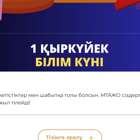
етістіктер мен шабытқа толы болсын. МТАЖО сізде
жыл тілейді!
Тізімге оралу