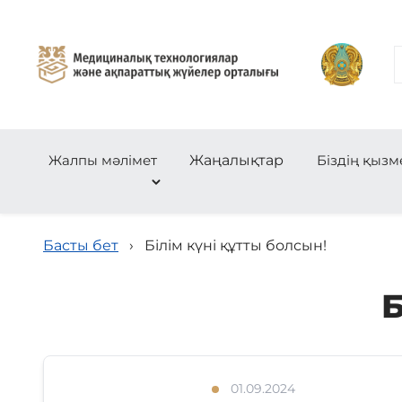
Жалпы мәлімет
Жаңалықтар
Біздің қызм
Басты бет
›
Білім күні құтты болсын!
Б
01.09.2024