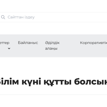
еттер
Байланыс
Әділдік
Корпоративті
алаңы
ілім күні құтты болсы