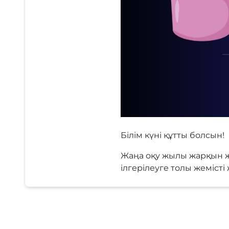
Білім күні құтты болсын!
Жаңа оқу жылы жарқын ж
ілгерілеуге толы жемісті 