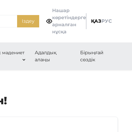
Нашар
көретіндерге
Іздеу
ҚАЗ
РУС
арналған
нұсқа
к мәдениет
Адалдық
Бірыңғай
алаңы
сөздік
н!