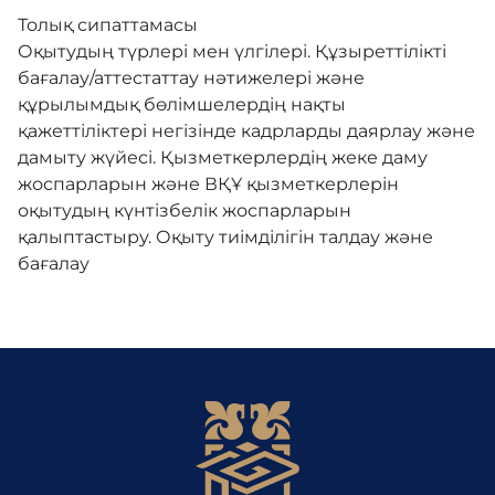
Толық сипаттамасы
Оқытудың түрлері мен үлгілері. Құзыреттілікті
Әділдік алаңы
бағалау/аттестаттау нәтижелері және
құрылымдық бөлімшелердің нақты
қажеттіліктері негізінде кадрларды даярлау және
Корпоративтік мәдениет
дамыту жүйесі. Қызметкерлердің жеке даму
жоспарларын және ВҚҰ қызметкерлерін
оқытудың күнтізбелік жоспарларын
Адалдық алаңы
қалыптастыру. Оқыту тиімділігін талдау және
бағалау
Бірыңғай сөздік
Нашар көретіндерге
арналған нұсқа