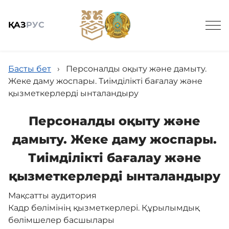
ҚАЗ
РУС
Басты бет
›
Персоналды оқыту және дамыту.
Жеке даму жоспары. Тиімділікті бағалау және
қызметкерлерді ынталандыру
Жалпы мәлімет
Персоналды оқыту және
дамыту. Жеке даму жоспары.
Жаңалықтар
Тиімділікті бағалау және
қызметкерлерді ынталандыру
Біздің қызметтер
Мақсатты аудитория
Кадр бөлімінің қызметкерлері. Құрылымдық
бөлімшелер басшылары
Байланыс