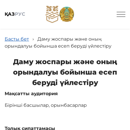
ҚАЗ
РУС
Басты бет
›
Даму жоспары және оның
орындалуы бойынша есеп беруді үйлестіру
Даму жоспары және оның
Жалпы мәлімет
орындалуы бойынша есеп
беруді үйлестіру
Жаңалықтар
Мақсатты аудитория
Бірінші басшылар, орынбасарлар
Біздің қызметтер
Байланыс
Толық сипаттамасы