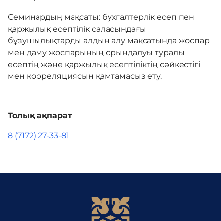
Семинардың мақсаты: бухгалтерлік есеп пен
қаржылық есептілік саласындағы
Әділдік алаңы
бұзушылықтарды алдын алу мақсатында жоспар
мен даму жоспарының орындалуы туралы
Корпоративтік мәдениет
есептің және қаржылық есептіліктің сәйкестігі
мен корреляциясын қамтамасыз ету.
Адалдық алаңы
Толық ақпарат
Бірыңғай сөздік
8 (7172) 27-33-81
Нашар көретіндерге
арналған нұсқа