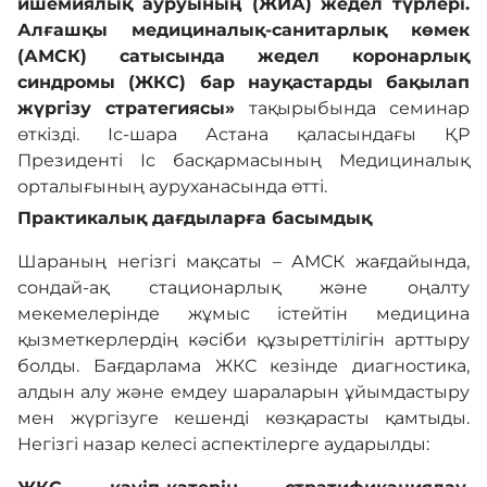
ишемиялық ауруының (ЖИА) жедел түрлері.
Алғашқы медициналық-санитарлық көмек
(АМСК) сатысында жедел коронарлық
синдромы (ЖКС) бар науқастарды бақылап
жүргізу стратегиясы»
тақырыбында семинар
өткізді. Іс-шара Астана қаласындағы ҚР
Президенті Іс басқармасының Медициналық
орталығының ауруханасында өтті.
Практикалық дағдыларға басымдық
Шараның негізгі мақсаты – АМСК жағдайында,
сондай-ақ стационарлық және оңалту
мекемелерінде жұмыс істейтін медицина
қызметкерлердің кәсіби құзыреттілігін арттыру
болды. Бағдарлама ЖКС кезінде диагностика,
алдын алу және емдеу шараларын ұйымдастыру
мен жүргізуге кешенді көзқарасты қамтыды.
Негізгі назар келесі аспектілерге аударылды: