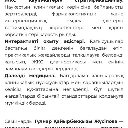
ЖКС қауіп-қатерін стратификациялау.
Науқастың клиникалық көрінісіне байланысты
зерттеулерді, фармакологиялық және
интервенциялық емдеу әдістерін
тағайындаудың көрсеткіштері мен қарсы
көрсеткіштері қарастырылды.
Интерактивті оқыту әдістері.
Қатысушылар
бастапқы білім деңгейін бағалаудан өтіп,
практикалық жағдайларды талқылауға белсенді
қатысып, ЖКС диагностикасы мен емінің
заманауи тәсілдерін зерделеді.
Дәлелді медицина.
Бағдарлама халықаралық
клиникалық нұсқаулықтар мен сарапшылардың
келісім құжаттарына негізделді, бұл шұғыл
жағдайларда бірыңғай стандарттарды қолдануға
мүмкіндік береді.
Семинарды
Гүлнар Қайырбекқызы Жүсіпова
—