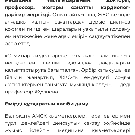
медицина ғылымдарының докторы,
профессор, жоғары санатты кардиолог-
дәрігер жүргізді.
Оның айтуынша, ЖКС кезінде
алғашқы «алтын сағаттарда» дұрыс диагноз
қоюмен тиімді ем шараларын уақытылы қолдану
ем нәтижесіне және адам өмірін сақтауға тікелей
әсер етеді.
«Семинар жедел әрекет ету және клиникалық
негізделген шешім қабылдау дағдыларын
қалыптастыруға бағытталған. Әрбір қатысушы өз
білімін жаңартып, ЖКС-ты емдеудегі соңғы
жетістіктермен танысуға мүмкіндік алды», — деді
профессор Жүсіпова.
Өмірді құтқаратын кәсіби даму
Бұл оқыту АМСК қызметкерлері, терапевтер мен
түрлі деңгейдегі денсаулық сақтау жүйесінде
жұмыс істейтін медицина қызметкерлері