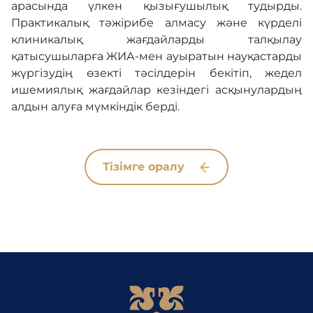
арасында үлкен қызығушылық тудырды.
Практикалық тәжірибе алмасу және күрделі
клиникалық жағдайларды талқылау
қатысушыларға ЖИА-мен ауыратын науқастарды
жүргізудің өзекті тәсілдерін бекітіп, жедел
ишемиялық жағдайлар кезіндегі асқынулардың
алдын алуға мүмкіндік берді.
Тізімге оралу