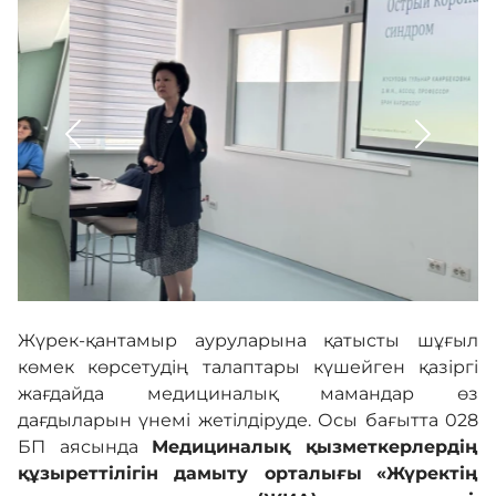
Әділдік алаңы
Корпоративтік мәдениет
Адалдық алаңы
Бірыңғай сөздік
Жүрек-қантамыр ауруларына қатысты шұғыл
көмек көрсетудің талаптары күшейген қазіргі
Нашар көретіндерге
жағдайда медициналық мамандар өз
арналған нұсқа
дағдыларын үнемі жетілдіруде. Осы бағытта 028
БП аясында
Медициналық қызметкерлердің
құзыреттілігін дамыту орталығы
«Жүректің