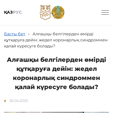
ҚАЗ
РУС
Басты бет
›
Алғашқы белгілерден өмірді
құтқаруға дейін: жедел коронарлық синдроммен
қалай күресуге болады?
Жалпы мәлімет
Алғашқы белгілерден өмірді
құтқаруға дейін: жедел
Жаңалықтар
коронарлық синдроммен
қалай күресуге болады?
Біздің қызметтер
26.04.2025
Байланыс